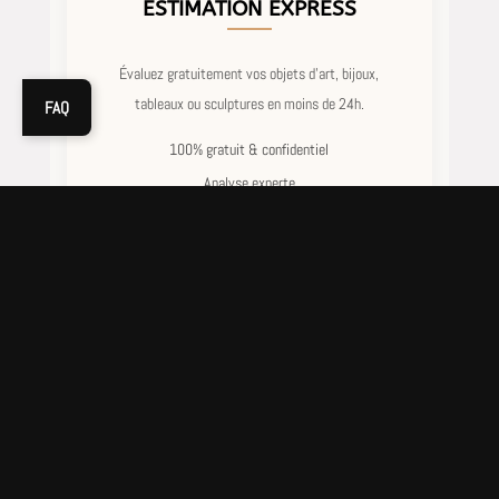
ESTIMATION EXPRESS
Évaluez gratuitement vos objets d’art, bijoux,
tableaux ou sculptures en moins de 24h.
FAQ
100% gratuit & confidentiel
Analyse experte
Réponse rapide
Estimer un objet
CONSEIL STRATÉGIQUE
Optimisez chaque décision d’achat ou de vente
grâce à un accompagnement sur mesure.