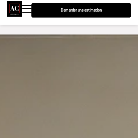
Demander une estimation
Demander une estimation